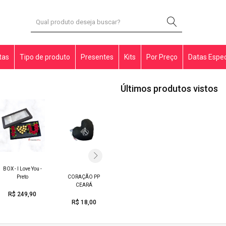
tas
Tipo de produto
Presentes
Kits
Por Preço
Datas Espec
Últimos produtos vistos
BOX - I Love You -
CORAÇÃO PP
RAMO 10 ROSA
Preto
LOVE SURPRISE
CEARÁ
VERMELHAS
R$ 249,90
R$ 18,00
R$ 240,00
R$ 148,00