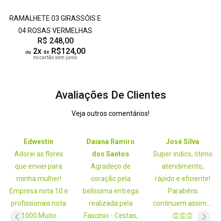
RAMALHETE 03 GIRASSÓIS E
04 ROSAS VERMELHAS
R$ 248,00
2x
R$124,00
ou
de
no cartão sem juros
Avaliações De Clientes
Veja outros comentários!
Edwestin
Daiana Ramiro
José Silva
Adorei as flores
dos Santos
Super indico, ótimo
que enviei para
Agradeço de
atendimento,
minha mulher!
coração pela
rápido e eficiente!
Empresa nota 10 e
belíssima entrega
Parabéns
profissionais nota
realizada pela
continuem assim....
1000.Muito
Fascínio - Cestas,
👏👏👏