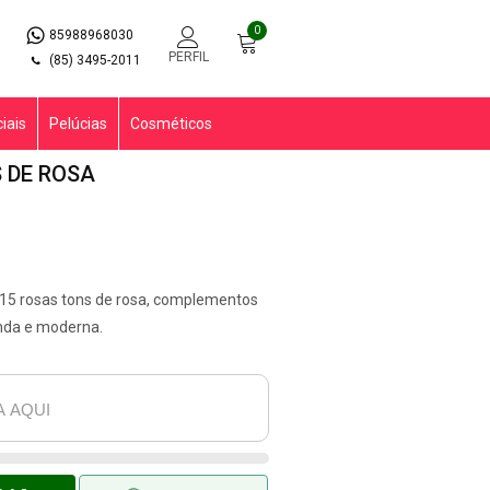
0
85988968030
PERFIL
(85) 3495-2011
iais
Pelúcias
Cosméticos
 DE ROSA
m 15 rosas tons de rosa, complementos
nda e moderna.