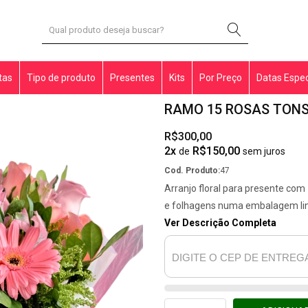
tas
Tipo de produto
Presentes
Kits
Por Preço
Datas Espec
RAMO 15 ROSAS TONS
R$300,00
2x
R$150,00
de
sem juros
Cod. Produto:
47
Arranjo floral para presente co
e folhagens numa embalagem li
Ver Descrição Completa