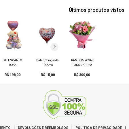
Últimos produtos vistos
KIT ENCANTO
Balão Coração P -
RAMO 15 ROSAS
KIT FASCINAÇÃ
KIT SOLRISOS
ROSA
Te Amo
TONS DE ROSA
R$ 198,00
R$ 15,00
R$ 300,00
R$ 210,00
R$ 138,00
MENTO
|
DEVOLUÇÕES E REEMBOLSOS
|
POLÍTICA DE PRIVACIDADE
|