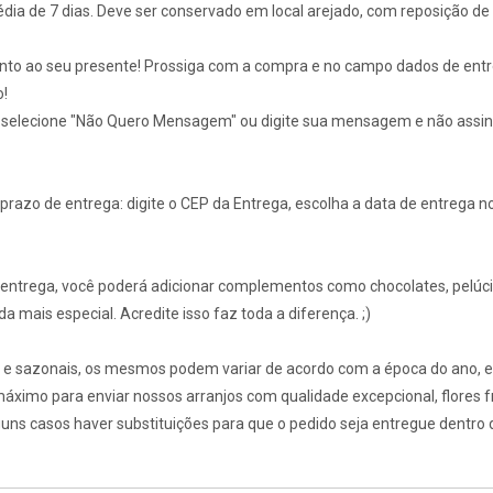
média de 7 dias. Deve ser conservado em local arejado, com reposição d
unto ao seu presente! Prossiga com a compra e no campo dados de ent
o!
selecione "Não Quero Mensagem" ou digite sua mensagem e não assin
o prazo de entrega: digite o CEP da Entrega, escolha a data de entrega 
a entrega, você poderá adicionar complementos como chocolates, pelúcia
a mais especial. Acredite isso faz toda a diferença. ;)
is e sazonais, os mesmos podem variar de acordo com a época do ano, e
ximo para enviar nossos arranjos com qualidade excepcional, flores 
uns casos haver substituições para que o pedido seja entregue dentro