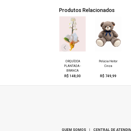
Produtos Relacionados
te Natura
e em Barra
KIT EMOÇÃO
ORQUÍDEA
Pelúcia Heitor
a Algodão
PLANTADA -
Cinza
39,99
BRANCA
R$ 299,90
R$ 148,00
R$ 749,99
QUEM SOMOS
|
CENTRAL DE ATENDI