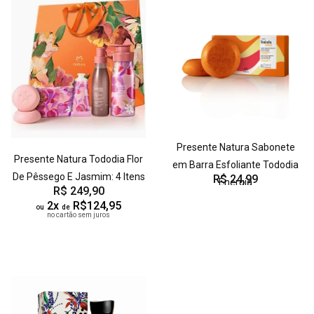
Presente Natura Sabonete
Presente Natura Tododia Flor
em Barra Esfoliante Tododia
De Pêssego E Jasmim: 4 Itens
R$ 24,99
Energia
R$ 249,90
2x
R$124,95
ou
de
no cartão sem juros