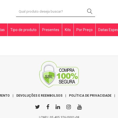
tas
Tipo de produto
Presentes
Kits
Por Preço
Datas Espec
MENTO
|
DEVOLUÇÕES E REEMBOLSOS
|
POLÍTICA DE PRIVACIDADE
|
| CNPJ: 05.405.376/0001-08