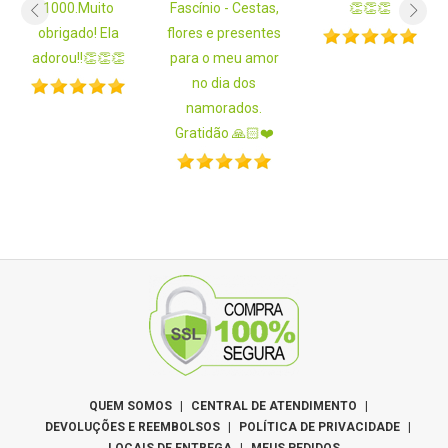
1000.Muito
Fascínio - Cestas,
👏👏👏
obrigado! Ela
flores e presentes
adorou!!👏👏👏
para o meu amor
no dia dos
namorados.
Gratidão 🙏🏻❤️
QUEM SOMOS
|
CENTRAL DE ATENDIMENTO
|
DEVOLUÇÕES E REEMBOLSOS
|
POLÍTICA DE PRIVACIDADE
|